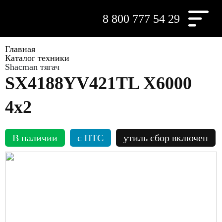
8 800 777 54 29
Главная
Каталог техники
Shacman тягач
SX4188YV421TL X6000
4х2
В наличии
c ПТС
утиль сбор включен