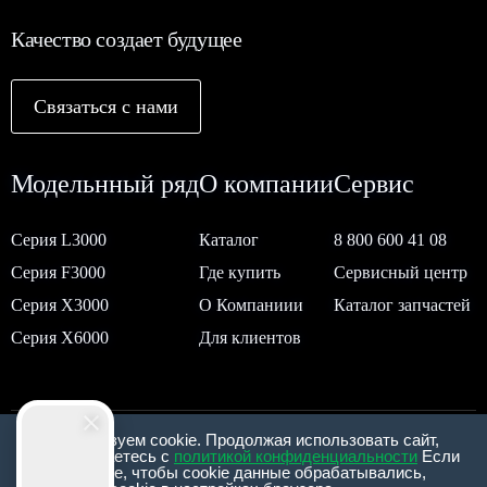
Качество создает будущее
Связаться с нами
Модельнный ряд
О компании
Сервис
Серия L3000
Каталог
8 800 600 41 08
Серия F3000
Где купить
Сервисный центр
Серия Х3000
О Компаниии
Каталог запчастей
Серия Х6000
Для клиентов
Мы используем cookie. Продолжая использовать сайт,
Согласие на обработку персональных данных
вы соглашаетесь с
политикой конфиденциальности
Если
вы не хотите, чтобы сookie данные обрабатывались,
Политика обработки персональных данных