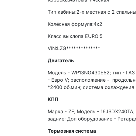
Тип кабины:
2-х местная с 2 спальн
Колёсная формула:
4x2
Класс выхлопа EURO:
5
VIN:
LZG**************
Двигатель
Модель - WP13NG430E52; тип - ГАЗ
- Евро V; расположение - продольн
*2400 об.мин; система охлаждения 
КПП
Марка - ZF; Модель - 16JSDX240TA; 
задние; Доп оборудование - Ретар
Тормозная система