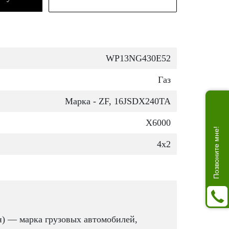
WP13NG430E52
Газ
Марка - ZF, 16JSDX240TA
X6000
Позвоните мне!
4x2
) — марка грузовых автомобилей,