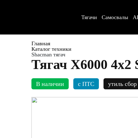
Тягачи
Самосвалы
А
Главная
Каталог техники
Shacman тягач
Тягач X6000 4x2
В наличии
c ПТС
утиль сбор