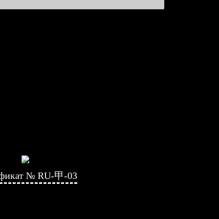
фикат № RU-甲-03