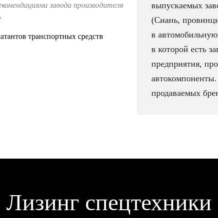
выпускаемых заво
екомендациями завода производителя
(Сиань, провинц
f
в автомобильную 
атантов транспортных средств
в которой есть за
предприятия, про
автокомпоненты.
продаваемых брен
Лизинг спецтехники