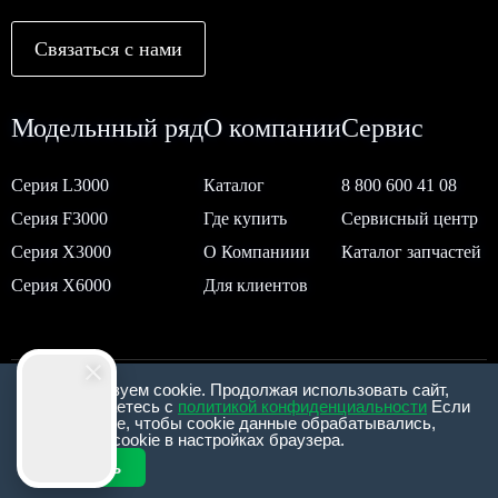
Связаться с нами
Модельнный ряд
О компании
Сервис
Серия L3000
Каталог
8 800 600 41 08
Серия F3000
Где купить
Сервисный центр
Серия Х3000
О Компаниии
Каталог запчастей
Серия Х6000
Для клиентов
Мы используем cookie. Продолжая использовать сайт,
Согласие на обработку персональных данных
вы соглашаетесь с
политикой конфиденциальности
Если
вы не хотите, чтобы сookie данные обрабатывались,
Политика обработки персональных данных
отключите cookie в настройках браузера.
Официальный дилер «SHACMAN» в Росиии.
Перезвонить мне
Принять
© 2010-2026г. ООО "ВЭЛМО РУС"
Смотреть онлайн трансляцию с площадок