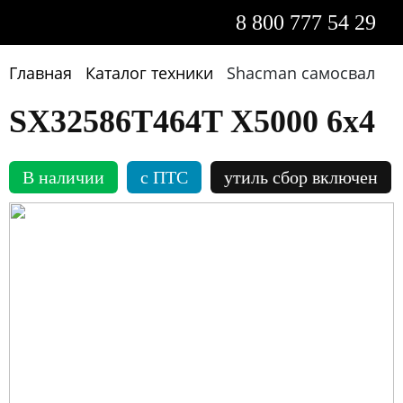
8 800 777 54 29
Главная
Каталог техники
Shacman самосвал
SX32586T464T Х5000 6х4
В наличии
c ПТС
утиль сбор включен