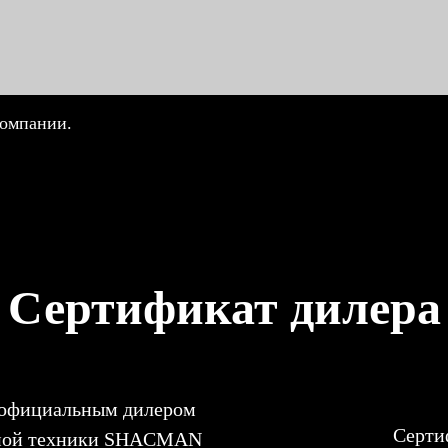
компании.
Сертификат дилера
 официальным дилером
Серти
ьной техники SHACMAN