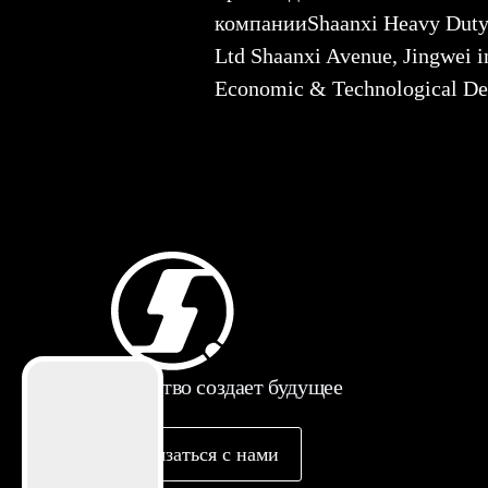
компанииShaanxi Heavy Du
Ltd Shaanxi Avenue, Jingwei in
Economic & Technological D
Качество создает будущее
Связаться с нами