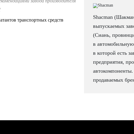
екомендациями завода производителя
f
Shacman (Шакман
атантов транспортных средств
выпускаемых заво
(Сиань, провинц
в автомобильную 
в которой есть за
предприятия, про
автокомпоненты.
продаваемых брен