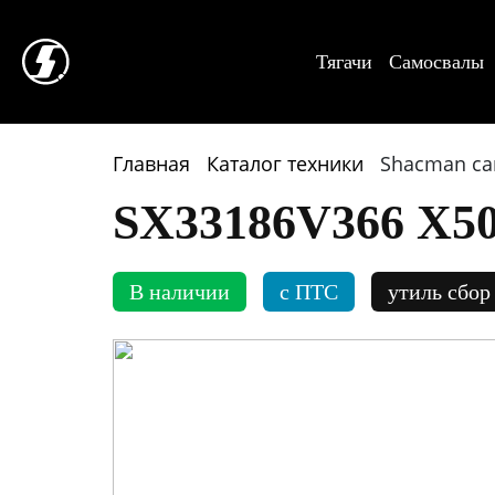
Тягачи
Самосвалы
Главная
Каталог техники
Shacman са
SX33186V366 Х50
В наличии
c ПТС
утиль сбор