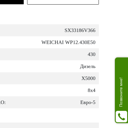
SX33186V366
WEICHAI WP12.430E50
430
Дизель
X5000
Позвоните мне!
8х4
RO:
Евро-5