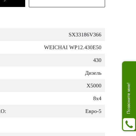
SX33186V366
WEICHAI WP12.430E50
430
Дизель
X5000
Позвоните мне!
8х4
RO:
Евро-5