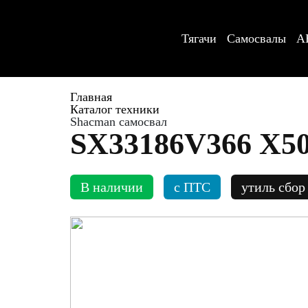
Тягачи
Самосвалы
А
Главная
Каталог техники
Shacman самосвал
SX33186V366 Х50
В наличии
c ПТС
утиль сбор