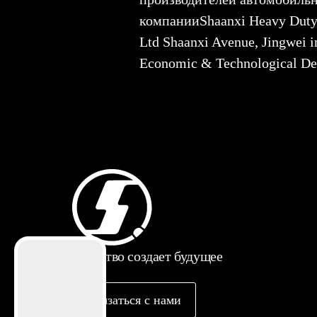
компанииShaanxi Heavy Du
Ltd Shaanxi Avenue, Jingwei in
Economic & Technological D
Качество создает будущее
Связаться с нами