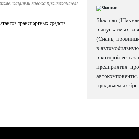
екомендациями завода производителя
f
Shacman (Шакман
атантов транспортных средств
выпускаемых заво
(Сиань, провинц
в автомобильную 
в которой есть за
предприятия, про
автокомпоненты.
продаваемых брен