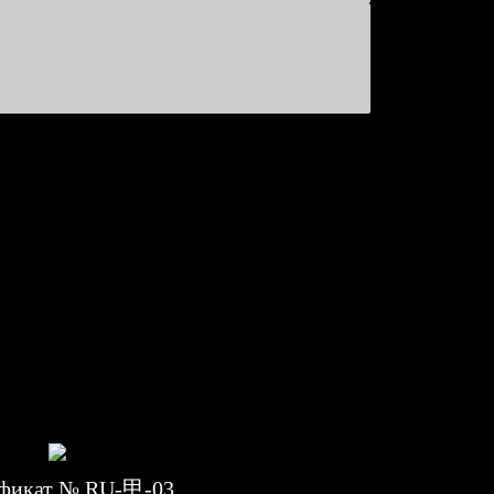
фикат № RU-甲-03