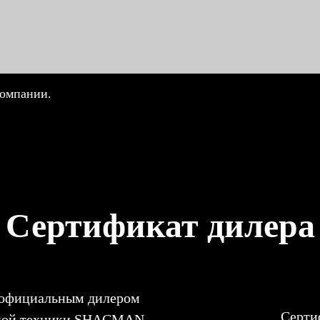
компании.
Сертификат дилера
 официальным дилером
Серти
ьной техники SHACMAN