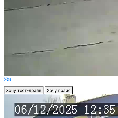
Уфа
Хочу тест-драйв
Хочу прайс