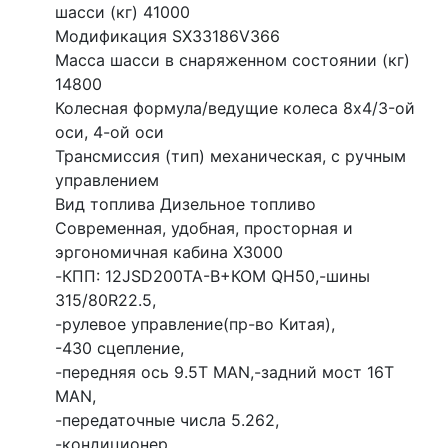
шасси (кг) 41000
Модификация SX33186V366
Масса шасси в снаряженном состоянии (кг)
14800
Колесная формула/ведущие колеса 8x4/3-ой
оси, 4-ой оси
Трансмиссия (тип) механическая, с ручным
управлением
Вид топлива Дизельное топливо
Современная, удобная, просторная и
эргономичная кабина X3000
-КПП: 12JSD200TA-B+КОМ QH50,-шины
315/80R22.5,
-рулевое управление(пр-во Китая),
-430 сцепление,
-передняя ось 9.5T MAN,-задний мост 16T
MAN,
-передаточные числа 5.262,
-кондиционер