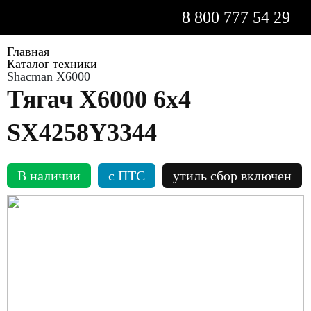
8 800 777 54 29
Главная
Каталог техники
Shacman X6000
Тягач Х6000 6x4
SX4258Y3344
В наличии
c ПТС
утиль сбор включен